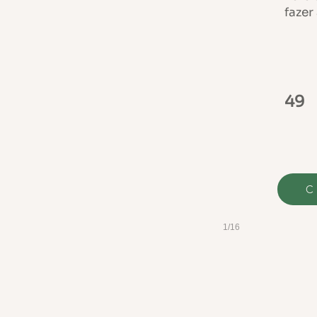
fazer
49
C
1/16